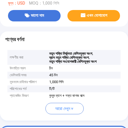
মূল্য：USD
MOQ：1,000 পিসি
ভালো দাম
এখন যোগাযোগ
পণ্যের বর্ণনা
,
নতুন শক্তি নির্ভুলতা মেশিনযুক্ত অংশ
লক্ষণীয় করা
,
ব্রাস নতুন শক্তি মেশিনযুক্ত অংশ
নতুন শক্তি সংযোগকারী মেশিনযুক্ত অংশ
উৎপত্তি স্থল
চীন
ডেলিভারি সময়
45 দিন
ন্যূনতম চাহিদার পরিমাণ
1,000 পিসি
পরিশোধের শর্ত
টি/টি
প্যাকেজিং বিবরণ
বুদ্বুদ ব্যাগ + শক্ত কাগজ বাক্স
আরো দেখুন