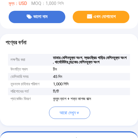
মূল্য：USD
MOQ：1,000 পিসি
ভালো দাম
এখন যোগাযোগ
পণ্যের বর্ণনা
,
তামার মেশিনযুক্ত অংশ
স্বয়ংক্রিয় গাড়ির মেশিনযুক্ত অংশ
লক্ষণীয় করা
,
থার্মোমিটার বন্দুকের মেশিনযুক্ত অংশ
উৎপত্তি স্থল
চীন
ডেলিভারি সময়
45 দিন
ন্যূনতম চাহিদার পরিমাণ
1,000 পিসি
পরিশোধের শর্ত
টি/টি
প্যাকেজিং বিবরণ
বুদ্বুদ ব্যাগ + শক্ত কাগজ বাক্স
আরো দেখুন