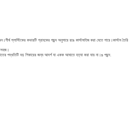
জন।শীর্ষ প্লাস্টিকের কভারটি গ্রাহকের পছন্দ অনুসারে রঙে কাস্টমাইজ করা যেতে পারে।কাস্টম তৈরি
রা সহজ।
্তপাতের পদ্ধতিটি বড় শিকারের জন্য আদর্শ যা একক আঘাতে হত্যা করা যায় না।s পছন্দ.