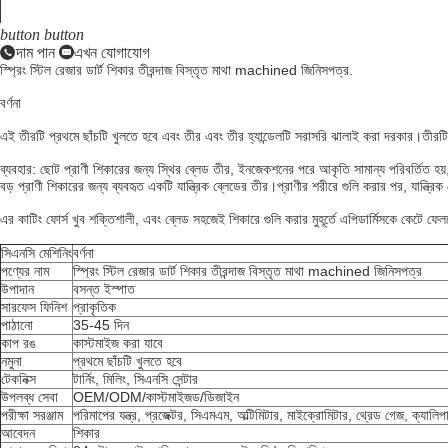
button
button
দাম পান
এখন যোগাযোগ
স্প্রিং স্টিল রেজার ডার্ট শিকার তীরন্দাজ বিস্তৃত মাথা machined জিনিসপত্র.
বর্ণনা
এই তীরটি প্রথমে ছাঁচটি খুলতে হবে এবং তীর এবং তীর হ্যান্ডেলটি সরাসরি ঝালাই করা দরকার।তীরটি খ
ব্যবহার: ছোট প্রাণী শিকারের জন্য স্থির ব্লেড তীর, ইনজেকশনের পরে আকৃতি সামান্য পরিবর্তিত হয়
বড় প্রাণী শিকারের জন্য ব্যবহৃত একটি যান্ত্রিক ব্লেডের তীর।প্রাণীর শরীরে গুলি করার পর, যান্ত্
এর কাটিং ফোর্স খুব শক্তিশালী, এবং ব্লেড সহজেই শিকারে গুলি করার মুহূর্তে এপিডার্মিসকে কেটে ফে
সিএনসি মেশিনিং
বর্ণনা
পণ্যের নাম
স্প্রিং স্টিল রেজার ডার্ট শিকার তীরন্দাজ বিস্তৃত মাথা machined জিনিসপত্র
উপাদান
বসন্ত ইস্পাত
সারফেস ফিনিশ
প্রাকৃতিক
পাঠানো
35-45 দিন
কাপ রঙ
কাস্টমাইজ করা যাবে
নমুনা
প্রথমে ছাঁচটি খুলতে হবে
টেকনিক্স
টার্নিং, মিলিং, সিএনসি সেন্টার
উপলব্ধ সেবা
OEM/ODM/কাস্টমাইজড/ডিজাইন
পরীক্ষা সরঞ্জাম
পরিমাপের যন্ত্র, প্রজেক্টর, সিএমএম, অল্টিমিটার, মাইক্রোমিটার, থ্রেড গেজ, ক্যাল
আবেদন
শিকার