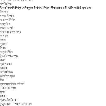
লক্ষণীয় করা
ই এম সিএনসি নির্ভুল মেশিনযুক্ত উপাদান
,
স্প্রিং স্টিল রেজার ডার্ট
,
হান্টিং আর্চারি ব্রড হেড
উপাদান
বসন্ত ইস্পাত
সারফেস ফিনিশ
প্রাকৃতিক
লেজার ঢালাই
খাদ এবং ফলক মধ্যে
কাপ রঙ
কমলা
ব্যবহার
শিকার
পণ্য বৈশিষ্ট্য
ঠান্ডা ইস্পাত পণ্য
ওএম
গ্রহণ করুন
আকার
কাস্টমাইজড
উৎপত্তি স্থল
চীন
ন্যূনতম চাহিদার পরিমাণ
100,00 পিসি
মূল্য
USD
প্যাকেজিং বিবরণ
বুদ্বুদ ব্যাগ + শক্ত কাগজ বাক্স