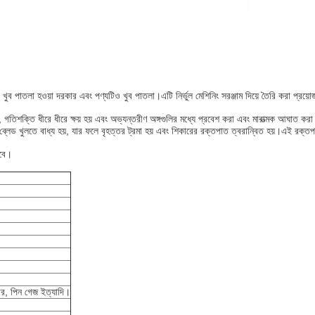
ুব পাতলা হওয়া দরকার এবং পণ্যটিও খুব পাতলা।এটি নির্ভুল মেশিনিং সরঞ্জাম দিয়ে তৈরি করা প্রয়ো
, গতিশক্তি ধীরে ধীরে ক্ষয় হয় এবং অভ্যন্তরীণ অঙ্গগুলির মধ্যে প্রবেশ করা এবং মারাত্মক আঘাত ক
রিক ব্লেড খুলতে বাধ্য হয়, যার ফলে বৃহত্তর ট্রমা হয় এবং শিকারের রক্তপাত ত্বরান্বিত হয়।এই রক
লবে।
িপার, পিন গেজ ইত্যাদি।