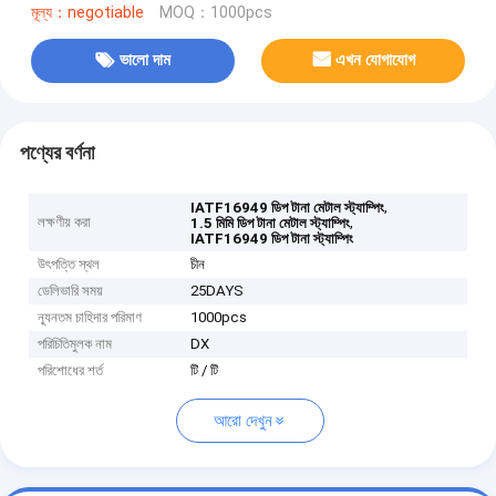
মূল্য：negotiable
MOQ：1000pcs
ভালো দাম
এখন যোগাযোগ
পণ্যের বর্ণনা
,
IATF16949 ডিপ টানা মেটাল স্ট্যাম্পিং
লক্ষণীয় করা
,
1.5 মিমি ডিপ টানা মেটাল স্ট্যাম্পিং
IATF16949 ডিপ টানা স্ট্যাম্পিং
উৎপত্তি স্থল
চীন
ডেলিভারি সময়
25DAYS
ন্যূনতম চাহিদার পরিমাণ
1000pcs
পরিচিতিমুলক নাম
DX
পরিশোধের শর্ত
টি / টি
আরো দেখুন