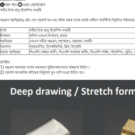
দাম পান
এখন যোগাযোগ
গভীর টানা ধাতু স্ট্যাম্পিং বন্ধনী
অঙ্কন প্রক্রিয়ায়, ছাঁচ এবং প্রসার্য বল এবং ফাঁকা ধারক বলের কর্মের অধীনে প্লাস্টিক বিকৃতির পর
বর্ণনা
গভীর টানা ধাতু স্ট্যাম্পিং বন্ধনী
উপাদান
পালিশ এসএস উপাদান, রাবার
প্রক্রিয়া
এসএস গভীর অঙ্কন, মসৃণকরণ, ক্রোমড প্লেটিং
আবেদন
স্বয়ংচালিত, ইলেকট্রনিক, শিল্প, ইত্যাদি
আরো প্রক্রিয়া
সিএনসি লেজার কাটিং, সিএনসি প্লাজমা কাটিং, সিএনসি পাঞ্চিং, স্ট্যাম্পিং, বেন্ডিং
বৈশিষ্ট্য:
1) অঙ্কন সদস্যের গর্তের অবস্থান যুক্তিসঙ্গতভাবে সাজানো উচিত।
2) প্রসার্য অংশগুলির মাত্রিক নির্ভুলতা খুব বেশি হওয়া উচিত নয়।