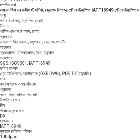
লক্ষণীয় করা
এসএস ডিপ ড্র মেটাল স্ট্যাম্পিং
,
ক্রোমড ডিপ ড্র মেটাল স্ট্যাম্পিং
,
IATF16949 মেটাল স্ট্যাম্পিং বন
পণ্য
গভীর টানা ধাতু স্ট্যাম্পিং বন্ধনী
উপাদান
পালিশ এসএস উপাদান, রাবার
প্রক্রিয়া
এসএস গভীর অঙ্কন, মসৃণকরণ, ক্রোমড প্লেটিং
আবেদন
স্বয়ংচালিত, ইলেকট্রনিক, শিল্প, ইত্যাদি
সনদপত্র
SGS, ISO9001, IATF16949
ফাইল ফর্ম্যাট
প্রো/ইঞ্জিনিয়ার, অটোক্যাড (DXF, DWG), PDF, TIF ইত্যাদি।
সেবা
কাস্টমাইজড ওএম ওডিএম
প্যাকেজ
ব্যাগ, শক্ত কাগজ, প্যালেট
উৎপত্তি স্থল
চীন
পরিচিতিমুলক নাম
DX
সাক্ষ্যদান
IATF16949
ন্যূনতম চাহিদার পরিমাণ
1000pcs