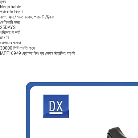
মূল্য
Negotiable
প্যাকেজিং বিবরণ
ব্যাগ, বাক্স /শক্ত কাগজ, প্যালেট /টুকরা
ডেলিভারি সময়
25DAYS
পরিশোধের শর্ত
টি / টি
যোগানের ক্ষমতা
30000 পিসি প্রতি মাসে
IATF16949 ক্রোমড ডিপ ড্র মেটাল স্ট্যাম্পিং বন্ধনী