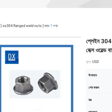
র্ড [ ss304 flanged weld nuts ] ম্যাচ
1
পণ্য.
প্লেইন 304 স্
হেক্স ওয়েল্ড ব
মূল্য:
USD
উপাদান
শেষ করুন
রঙ