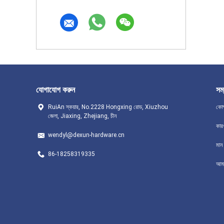
যোগাযোগ করুন
সম্
RuiAn স্কয়ার, No.2228 Hongxing রোড, Xiuzhou
কোম
জেলা, Jiaxing, Zhejiang, চীন
কার
wendyl@dexun-hardware.cn
মান ন
86-18258319335
আমা