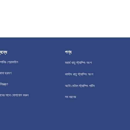
বন্ধে
পণ্য
্পানির প্রোফাইল
যথার্থ ধাতু স্ট্যাম্পিং অংশ
খানা ভ্রমণ
কাস্টম ধাতু স্ট্যাম্পিং অংশ
িয়ন্ত্রণ
অটো মেটাল স্ট্যাম্পিং পার্টস
দের সাথে যোগাযোগ করুন
সব ধরনের