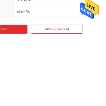
মোটরগাড়ি শিল্প
অটোমোবাইল
ো দাম
আমাদের মেইল ​​করুন