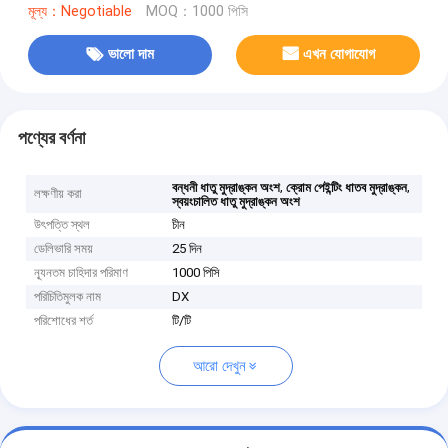
মূল্য：Negotiable
MOQ：1000 পিসি
ভালো দাম
এখন যোগাযোগ
পণ্যের বর্ণনা
,
,
বন্ধনী ধাতু মুদ্রাঙ্কন অংশ
ক্রোম পেইন্টিং ধাতব মুদ্রাঙ্কন
লক্ষণীয় করা
স্বয়ংচালিত ধাতু মুদ্রাঙ্কন অংশ
উৎপত্তি স্থল
চীন
ডেলিভারি সময়
25 দিন
ন্যূনতম চাহিদার পরিমাণ
1000 পিসি
পরিচিতিমুলক নাম
DX
পরিশোধের শর্ত
টি/টি
আরো দেখুন