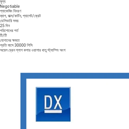
মূল্য
Negotiable
প্যাকেজিং বিবরণ
ব্যাগ, বাক্স/কার্টন, প্যালেট/ক্রেট
ডেলিভারি সময়
25 দিন
পরিশোধের শর্ত
টি/টি
যোগানের ক্ষমতা
প্রতি মাসে 30000 পিসি
অয়েল ড্রেন প্লাগ কপার ওয়াশার ধাতু স্ট্যাম্পিং অংশ