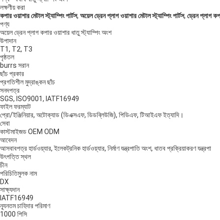
লক্ষণীয় করা
কপার ওয়াশার মেটাল স্ট্যাম্পিং পার্টস
,
অয়েল ড্রেন প্লাগ ওয়াশার মেটাল স্ট্যাম্পিং পার্টস
,
ড্রেন প্লাগ কপা
পণ্য
অয়েল ড্রেন প্লাগ কপার ওয়াশার ধাতু স্ট্যাম্পিং অংশ
উপাদান
T1, T2, T3
পৃষ্ঠতল
burrs সরান
ছাঁচ প্রকার
প্রগতিশীল মুদ্রাঙ্কন ছাঁচ
সনদপত্র
SGS, ISO9001, IATF16949
ফাইল ফরম্যাট
প্রো/ইঞ্জিনিয়ার, অটোক্যাড (ডিএক্সএফ, ডিডব্লিউজি), পিডিএফ, টিআইএফ ইত্যাদি।
সেবা
কাস্টমাইজড OEM ODM
আবেদন
আসবাবপত্র হার্ডওয়্যার, ইলেকট্রনিক হার্ডওয়্যার, নির্মাণ যন্ত্রপাতি অংশ, ধাতব প্রক্রিয়াকরণ যন্ত্রপা
উৎপত্তি স্থল
চীন
পরিচিতিমুলক নাম
DX
সাক্ষ্যদান
IATF16949
ন্যূনতম চাহিদার পরিমাণ
1000 পিসি