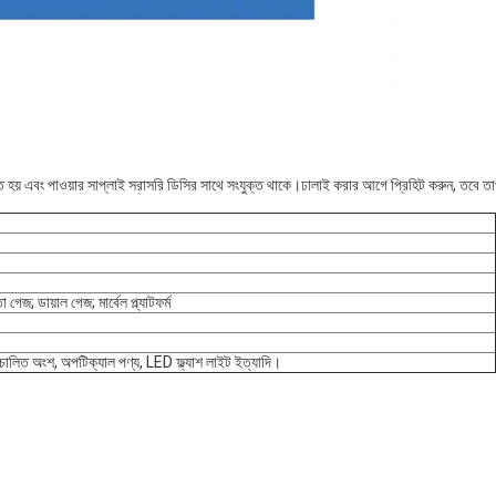
ব্যবহৃত হয় এবং পাওয়ার সাপ্লাই সরাসরি ডিসির সাথে সংযুক্ত থাকে।ঢালাই করার আগে প্রিহিট করুন, তবে ত
 গেজ; ডায়াল গেজ; মার্বেল প্ল্যাটফর্ম
স্বয়ংচালিত অংশ, অপটিক্যাল পণ্য, LED ফ্ল্যাশ লাইট ইত্যাদি।