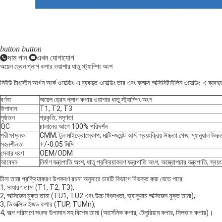
button
button
দাম পান
এখন যোগাযোগ
অয়েল ড্রেন প্লাগ কপার ওয়াশার ধাতু স্ট্যাম্পিং অংশ
সিইউ টাংস্টেন আর্গন আর্ক ওয়েল্ডিং-এ ব্যবহৃত ওয়েল্ডিং তার এবং ফ্লাক্স অক্সিসিটাইলিন ওয়েল্ডিং-এ 
বর্ণনা
অয়েল ড্রেন প্লাগ কপার ওয়াশার ধাতু স্ট্যাম্পিং অংশ
উপাদান
T1, T2, T3
পৃষ্ঠতল
প্রকৃতি, মসৃণতা
QC
চালানের আগে 100% পরিদর্শন
পরীক্ষামূলক
CMM; টুল মাইক্রোস্কোপ; মাল্টি-জয়েন্ট আর্ম; স্বয়ংক্রিয় উচ্চতা গেজ; ম্যানুয়াল উচ্চতা
সহনশীলতা
+/-0.05 মিমি
সেবার ধরণ
OEM/ODM
আবেদন
নির্মাণ যন্ত্রপাতি অংশ, ধাতু প্রক্রিয়াকরণ যন্ত্রপাতি অংশ, অস্ত্রোপচার যন্ত্রপাতি, 
চীনা তামা প্রক্রিয়াকরণ উপকরণ রচনা অনুসারে চারটি বিভাগে বিভক্ত করা যেতে পারে:
1, সাধারণ তামা (T1, T2, T3),
2, অক্সিজেন মুক্ত তামা (TU1, TU2 এবং উচ্চ বিশুদ্ধতা, ভ্যাকুয়াম অক্সিজেন মুক্ত তামা),
3, ডিঅক্সিডাইজড কপার (TUP, TUMn),
4, অল্প পরিমাণে সংকর উপাদান সহ বিশেষ তামা (আর্সেনিক কপার, টেলুরিয়াম কপার, সিলভার কপার)।