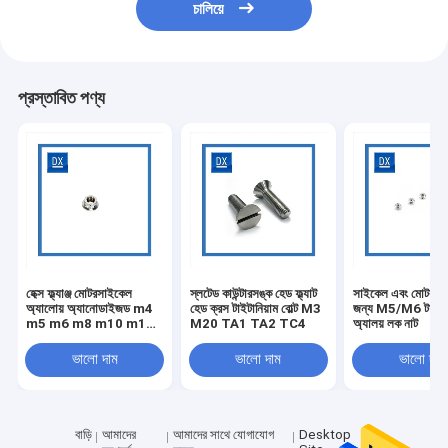
চালিয়ে
প্রস্তাবিত পণ্য
হেক্স ফ্ল্যাঞ্জ মোটরসাইকেল
স্লটেড কাউন্টারসঙ্ক হেড ফ্ল্যাট
সাইকেল এবং মোটরসা
অ্যালোয় অ্যানোডাইজড m4
হেড ক্রস টাইটানিয়াম বোল্ট M3
জন্য M5/M6 টাইটান
m5 m6 m8 m10 m14
M20 TA1 TA2 TC4
অ্যালয় লক নাট
টাইটানিয়াম বাদাম
ভালো দাম
ভালো দাম
ভালো দাম
বাড়ি
আমাদের
আমাদের সাথে যোগাযোগ
Desktop