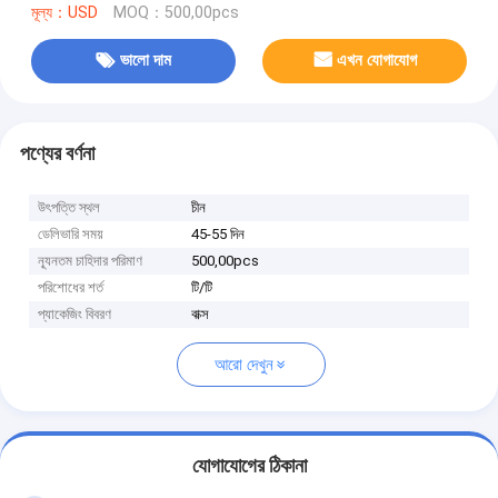
মূল্য：USD
MOQ：500,00pcs
ভালো দাম
এখন যোগাযোগ
পণ্যের বর্ণনা
উৎপত্তি স্থল
চীন
ডেলিভারি সময়
45-55 দিন
ন্যূনতম চাহিদার পরিমাণ
500,00pcs
পরিশোধের শর্ত
টি/টি
প্যাকেজিং বিবরণ
বাক্স
আরো দেখুন
যোগাযোগের ঠিকানা