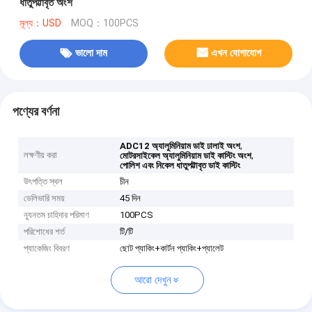
ধাতুপট্টাবৃত অংশ
মূল্য：USD
MOQ：100PCS
ভালো দাম
এখন যোগাযোগ
পণ্যের বর্ণনা
,
ADC12 অ্যালুমিনিয়াম ডাই ঢালাই অংশ
লক্ষণীয় করা
,
মোটরসাইকেল অ্যালুমিনিয়াম ডাই কাস্টিং অংশ
পোলিশ এবং নিকেল ধাতুপট্টাবৃত ডাই কাস্টিং
উৎপত্তি স্থল
চীন
ডেলিভারি সময়
45 দিন
ন্যূনতম চাহিদার পরিমাণ
100PCS
পরিশোধের শর্ত
টি/টি
প্যাকেজিং বিবরণ
ছোট প্যাকিং+কার্টন প্যাকিং+প্যালেট
আরো দেখুন