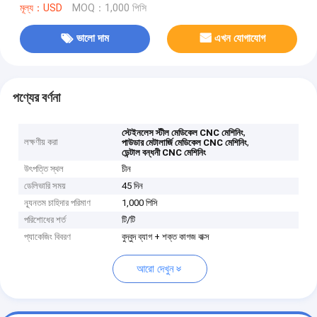
মূল্য：USD
MOQ：1,000 পিসি
ভালো দাম
এখন যোগাযোগ
পণ্যের বর্ণনা
,
স্টেইনলেস স্টীল মেডিকেল CNC মেশিনিং
লক্ষণীয় করা
,
পাউডার মেটালার্জি মেডিকেল CNC মেশিনিং
ডেন্টাল বন্ধনী CNC মেশিনিং
উৎপত্তি স্থল
চীন
ডেলিভারি সময়
45 দিন
ন্যূনতম চাহিদার পরিমাণ
1,000 পিসি
পরিশোধের শর্ত
টি/টি
প্যাকেজিং বিবরণ
বুদ্বুদ ব্যাগ + শক্ত কাগজ বাক্স
আরো দেখুন