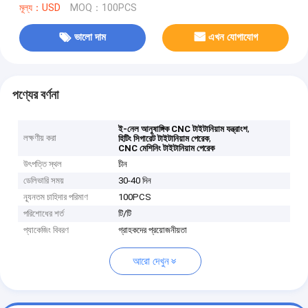
মূল্য：USD
MOQ：100PCS
ভালো দাম
এখন যোগাযোগ
পণ্যের বর্ণনা
,
ই-নেল আনুষাঙ্গিক CNC টাইটানিয়াম যন্ত্রাংশ
লক্ষণীয় করা
,
হিটিং সিগারেট টাইটানিয়াম পেরেক
CNC মেশিনিং টাইটানিয়াম পেরেক
উৎপত্তি স্থল
চীন
ডেলিভারি সময়
30-40 দিন
ন্যূনতম চাহিদার পরিমাণ
100PCS
পরিশোধের শর্ত
টি/টি
প্যাকেজিং বিবরণ
গ্রাহকদের প্রয়োজনীয়তা
আরো দেখুন