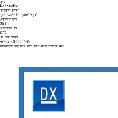
মূল্য
Negotiable
প্যাকেজিং বিবরণ
ব্যাগ, বাক্স/কার্টন, প্যালেট/ক্রেট
ডেলিভারি সময়
25 দিন
পরিশোধের শর্ত
টি/টি
যোগানের ক্ষমতা
প্রতি মাসে 30000 পিসি
স্বয়ংচালিত জন্য যথার্থ সীসা ফ্রেম মেটাল স্ট্যাম্পিং অংশ