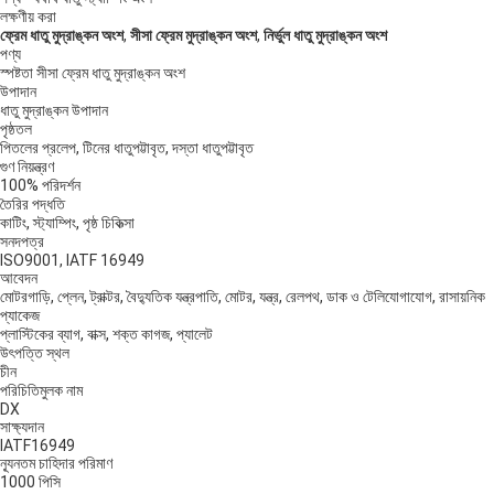
লক্ষণীয় করা
ফ্রেম ধাতু মুদ্রাঙ্কন অংশ
,
সীসা ফ্রেম মুদ্রাঙ্কন অংশ
,
নির্ভুল ধাতু মুদ্রাঙ্কন অংশ
পণ্য
স্পষ্টতা সীসা ফ্রেম ধাতু মুদ্রাঙ্কন অংশ
উপাদান
ধাতু মুদ্রাঙ্কন উপাদান
পৃষ্ঠতল
পিতলের প্রলেপ, টিনের ধাতুপট্টাবৃত, দস্তা ধাতুপট্টাবৃত
গুণ নিয়ন্ত্রণ
100% পরিদর্শন
তৈরির পদ্ধতি
কাটিং, স্ট্যাম্পিং, পৃষ্ঠ চিকিত্সা
সনদপত্র
ISO9001, IATF 16949
আবেদন
মোটরগাড়ি, প্লেন, ট্রাক্টর, বৈদ্যুতিক যন্ত্রপাতি, মোটর, যন্ত্র, রেলপথ, ডাক ও টেলিযোগাযোগ, রাসায়নিক
প্যাকেজ
প্লাস্টিকের ব্যাগ, বাক্স, শক্ত কাগজ, প্যালেট
উৎপত্তি স্থল
চীন
পরিচিতিমুলক নাম
DX
সাক্ষ্যদান
IATF16949
ন্যূনতম চাহিদার পরিমাণ
1000 পিসি