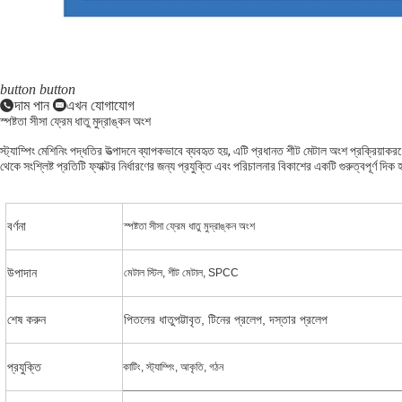
button
button
দাম পান
এখন যোগাযোগ
স্পষ্টতা সীসা ফ্রেম ধাতু মুদ্রাঙ্কন অংশ
স্ট্যাম্পিং মেশিনিং পদ্ধতির উত্পাদনে ব্যাপকভাবে ব্যবহৃত হয়, এটি প্রধানত শীট মেটাল অংশ প্রক্রিয়াক
থেকে সংশ্লিষ্ট প্রতিটি ফ্যাক্টর নির্ধারণের জন্য প্রযুক্তি এবং পরিচালনার বিকাশের একটি গুরুত্বপূর্ণ দিক
বর্ণনা
স্পষ্টতা সীসা ফ্রেম ধাতু মুদ্রাঙ্কন অংশ
উপাদান
মেটাল স্টিল, শীট মেটাল, SPCC
শেষ করুন
পিতলের ধাতুপট্টাবৃত, টিনের প্রলেপ, দস্তার প্রলেপ
প্রযুক্তি
কাটিং, স্ট্যাম্পিং, আকৃতি, গঠন