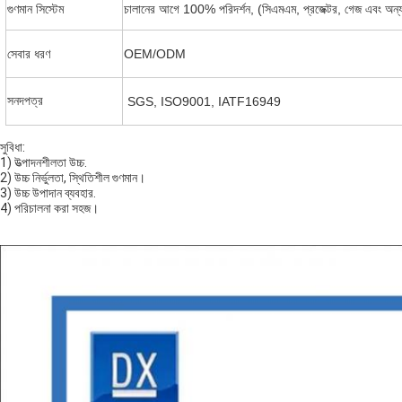
গুণমান সিস্টেম
চালানের আগে 100% পরিদর্শন, (সিএমএম, প্রজেক্টর, গেজ এবং অন্যান
সেবার ধরণ
OEM/ODM
সনদপত্র
SGS, ISO9001, IATF16949
সুবিধা:
1) উত্পাদনশীলতা উচ্চ.
2) উচ্চ নির্ভুলতা, স্থিতিশীল গুণমান।
3) উচ্চ উপাদান ব্যবহার.
4) পরিচালনা করা সহজ।