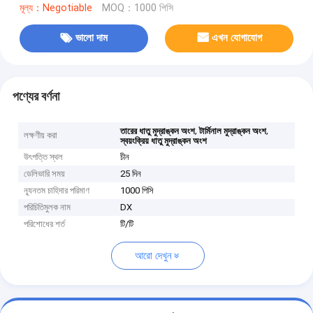
মূল্য：Negotiable
MOQ：1000 পিসি
ভালো দাম
এখন যোগাযোগ
পণ্যের বর্ণনা
,
,
তারের ধাতু মুদ্রাঙ্কন অংশ
টার্মিনাল মুদ্রাঙ্কন অংশ
লক্ষণীয় করা
স্বয়ংক্রিয় ধাতু মুদ্রাঙ্কন অংশ
উৎপত্তি স্থল
চীন
ডেলিভারি সময়
25 দিন
ন্যূনতম চাহিদার পরিমাণ
1000 পিসি
পরিচিতিমুলক নাম
DX
পরিশোধের শর্ত
টি/টি
আরো দেখুন