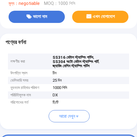
মূল্য：negotiable
MOQ：1000 পিসি
ভালো দাম
এখন যোগাযোগ
পণ্যের বর্ণনা
,
SS316 মেটাল স্ট্যাম্পিং পার্টস
লক্ষণীয় করা
,
SS304 অটো মেটাল স্ট্যাম্পিং পার্ট
জ্যাকিং মেশিন স্ট্যাম্পিং পার্টস
উৎপত্তি স্থল
চীন
ডেলিভারি সময়
25 দিন
ন্যূনতম চাহিদার পরিমাণ
1000 পিসি
পরিচিতিমুলক নাম
DX
পরিশোধের শর্ত
টি/টি
আরো দেখুন