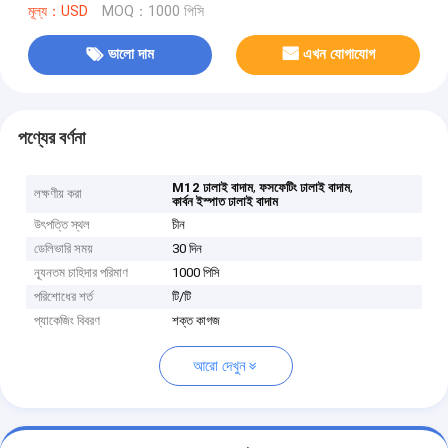
মূল্য：USD
MOQ：1000 পিসি
ভালো দাম
এখন যোগাযোগ
পণ্যের বর্ণনা
,
,
M12 ঢালাই বাদাম
ফসফেটিং ঢালাই বাদাম
লক্ষণীয় করা
কার্বন ইস্পাত ঢালাই বাদাম
উৎপত্তি স্থল
চীন
ডেলিভারি সময়
30 দিন
ন্যূনতম চাহিদার পরিমাণ
1000 পিসি
পরিশোধের শর্ত
টি/টি
প্যাকেজিং বিবরণ
শক্ত কাগজ
আরো দেখুন