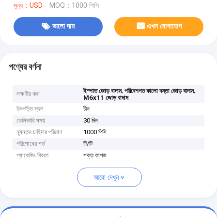
মূল্য：USD
MOQ：1000 পিসি
ভালো দাম
এখন যোগাযোগ
পণ্যের বর্ণনা
,
,
ইস্পাত জোড় বাদাম
পরিবেশগত কালো দস্তা জোড় বাদাম
লক্ষণীয় করা
M6x11 জোড় বাদাম
উৎপত্তি স্থল
চীন
ডেলিভারি সময়
30 দিন
ন্যূনতম চাহিদার পরিমাণ
1000 পিসি
পরিশোধের শর্ত
টি/টি
প্যাকেজিং বিবরণ
শক্ত কাগজ
আরো দেখুন