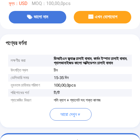
মূল্য：USD
MOQ：100,00,0pcs
ভালো দাম
এখন যোগাযোগ
পণ্যের বর্ণনা
,
,
ডিআইএন ফ্ল্যাঞ্জ ঢালাই বাদাম
কার্বন ইস্পাত ঢালাই বাদাম
লক্ষণীয় করা
গ্যালভানাইজড কালো অক্সিডেশন ঢালাই বাদাম
উৎপত্তি স্থল
চীন
ডেলিভারি সময়
15-35 দিন
ন্যূনতম চাহিদার পরিমাণ
100,00,0pcs
পরিশোধের শর্ত
টি/টি
প্যাকেজিং বিবরণ
পলি ব্যাগ + প্যালেট সহ শক্ত কাগজ
আরো দেখুন