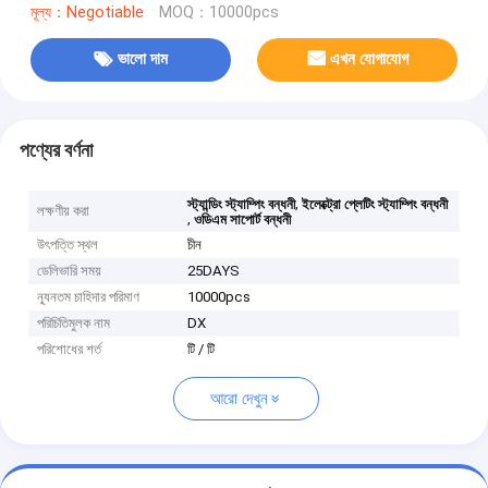
মূল্য：Negotiable
MOQ：10000pcs
ভালো দাম
এখন যোগাযোগ
পণ্যের বর্ণনা
,
স্ট্যান্ডিং স্ট্যাম্পিং বন্ধনী
ইলেক্ট্রো প্লেটিং স্ট্যাম্পিং বন্ধনী
লক্ষণীয় করা
,
ওডিএম সাপোর্ট বন্ধনী
উৎপত্তি স্থল
চীন
ডেলিভারি সময়
25DAYS
ন্যূনতম চাহিদার পরিমাণ
10000pcs
পরিচিতিমুলক নাম
DX
পরিশোধের শর্ত
টি / টি
আরো দেখুন