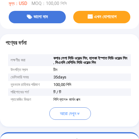
মূল্য：USD
MOQ：100,00 পিসি
ভালো দাম
এখন যোগাযোগ
পণ্যের বর্ণনা
,
কপার লেপা সিডি ওয়েল্ড পিন
হালকা ইস্পাত সিডি ওয়েল্ড পিন
লক্ষণীয় করা
,
সিএনসি মেশিনিং সিডি ওয়েল্ড পিন
উৎপত্তি স্থল
চীন
ডেলিভারি সময়
35days
ন্যূনতম চাহিদার পরিমাণ
100,00 পিসি
পরিশোধের শর্ত
টি / টি
প্যাকেজিং বিবরণ
পিপি ব্যাগ+ কার্বন বক্স
আরো দেখুন