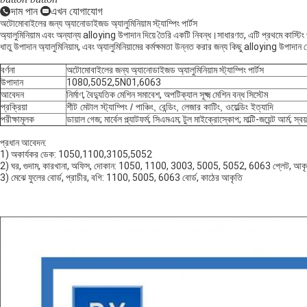
দাম পান
এখন যোগাযোগ
অটোমোবাইলের জন্য অ্যানোডাইজড অ্যালুমিনিয়াম স্ট্যাম্পিং পার্টস
অ্যালুমিনিয়াম এবং অন্যান্য alloying উপাদান দিয়ে তৈরি একটি নিবন্ধ।সাধারণত, এটি প্রথমে কাস্টিং পণ
ধাতু উপাদান অ্যালুমিনিয়াম, এবং অ্যালুমিনিয়ামের কর্মক্ষমতা উন্নত করার জন্য কিছু alloying উপাদান
বর্ণনা
অটোমোবাইলের জন্য অ্যানোডাইজড অ্যালুমিনিয়াম স্ট্যাম্পিং পার্টস
উপাদান
1080,5052,5N01,6063
আবেদন
নির্মাণ, বৈদ্যুতিক মেশিন সমাবেশ, অপটিক্যাল সূক্ষ্ম মেশিন বন্ধ সিস্টেম
প্রক্রিয়া
শীট মেটাল স্ট্যাম্পিং / পাঞ্চিং, বেন্ডিং, লেজার কাটিং, ওয়েল্ডিং ইত্যাদি
পরীক্ষামূলক
ডায়াল গেজ; মার্বেল প্ল্যাটফর্ম; সিএমএম; টুল মাইক্রোস্কোপ; মাল্টি-জয়েন্ট আর্ম; স্বয
প্রধান আবেদন:
1) অকার্যকর ডেক: 1050,1100,3105,5052
2) ঘর, গুদাম, কারখানা, অফিস, দোকান: 1050, 1100, 3003, 5005, 5052, 6063 প্লেট, আকৃ
3) মেঝে ফুলের বোর্ড, প্রাচীর, বগি: 1100, 5005, 6063 বোর্ড, কাঠের আকৃতি