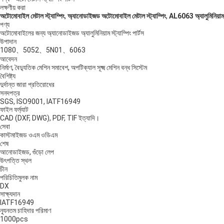
লক্ষণীয় করা
অটোমোবাইল মেটাল স্ট্যাম্পিং
,
অ্যানোডাইজড অটোমোবাইল মেটাল স্ট্যাম্পিং
,
AL6063 অ্যালুমিনিয়াম স্
পণ্য
অটোমোবাইলের জন্য অ্যানোডাইজড অ্যালুমিনিয়াম স্ট্যাম্পিং পার্টস
উপাদান
1080、5052、5N01、6063
আবেদন
নির্মাণ, বৈদ্যুতিক মেশিন সমাবেশ, অপটিক্যাল সূক্ষ্ম মেশিন বন্ধ সিস্টেম
বৈশিষ্ট্য
দুর্দান্ত জারা প্রতিরোধের
সনদপত্র
SGS, ISO9001, IATF16949
ফাইল ফর্ম্যাট
CAD (DXF, DWG), PDF, TIF ইত্যাদি।
সেবা
কাস্টমাইজড ওএম ওডিএম
শেষ
আনোডাইজড, গুঁড়ো লেপ
উৎপত্তি স্থল
চীন
পরিচিতিমুলক নাম
DX
সাক্ষ্যদান
IATF16949
ন্যূনতম চাহিদার পরিমাণ
1000pcs