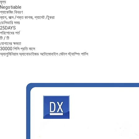
মূল্য
Negotiable
প্যাকেজিং বিবরণ
ব্যাগ, বাক্স /শক্ত কাগজ, প্যালেট /টুকরা
ডেলিভারি সময়
25DAYS
পরিশোধের শর্ত
টি / টি
যোগানের ক্ষমতা
30000 পিসি প্রতি মাসে
অ্যালুমিনিয়াম অ্যানোডাইজড অটোমোবাইল মেটাল স্ট্যাম্পিং পার্টস