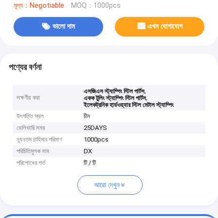
মূল্য：Negotiable
MOQ：1000pcs
ভালো দাম
এখন যোগাযোগ
পণ্যের বর্ণনা
,
এসজিএস স্ট্যাম্পিং স্টিল পার্টস
লক্ষণীয় করা
,
একক টুলিং স্ট্যাম্পিং স্টিল পার্টস
ইলেকট্রনিক হার্ডওয়্যার স্টিল মেটাল স্ট্যাম্পিং
উৎপত্তি স্থল
চীন
ডেলিভারি সময়
25DAYS
ন্যূনতম চাহিদার পরিমাণ
1000pcs
পরিচিতিমুলক নাম
DX
পরিশোধের শর্ত
টি / টি
আরো দেখুন